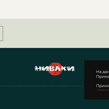
На да
Прими
Приня