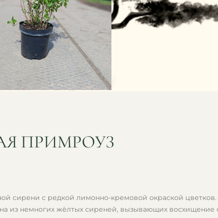
АЯ ПРИМРОУЗ
ной сирени с редкой лимонно-кремовой окраской цветков. 
одна из немногих жёлтых сиреней, вызывающих восхищение 